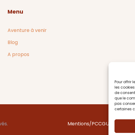
Menu
Aventure à venir
Blog
A propos
Pour offrir
les cookies
de consenti
que le comp
pas consent
certaines c
vés.
Mentions/PC
CGU/CGV
Site